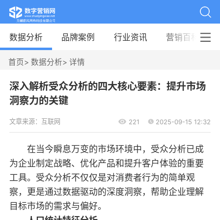
数据分析
品牌案例
行业资讯
营销百科
首页
>
数据分析
>
详情
深入解析受众分析的四大核心要素：提升市场
洞察力的关键
文章来源：互联网
221
2025-09-15 12:32
在当今瞬息万变的市场环境中，受众分析已成
为企业制定战略、优化产品和提升客户体验的重要
工具。受众分析不仅仅是对消费者行为的简单观
察，更是通过数据驱动的深度洞察，帮助企业理解
目标市场的需求与偏好。