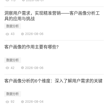
许多消费者在购买前会进行多次浏览和比较。基于
这一发现，平台可以优化产品页面设计，提供更为
洞察用户需求，实现精准营销——客户画像分析工
具的应用与挑战
详细的产品信息和用户评价，提升转化率。
市场环境分析
数据分析
4.1 定义与重要性
43
2026-08-06
市场环境分析关注外部因素对受众行为的影
响，包括经济环境、社会文化、技术发展和竞争态
客户画像的作用主要有哪些?
势等。这一分析维度帮助企业识别市场机会与威
数据分析
胁，制定相应的应对策略。
4.2 数据收集与分析方法
42
2026-08-06
市场环境数据通常通过行业报告、市场调研、
客户画像分析的6个维度：深入了解用户需求的关键
竞争对手分析等方式获取。企业还可以利用SWOT
分析法，全面评估自身在市场中的位置。
数据分析
4.3 应用实例
92
2026-08-04
例如，一家食品公司在进行新产品开发时，通