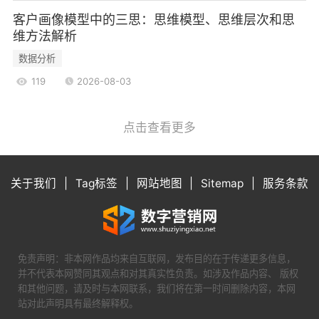
过市场环境分析发现健康饮食趋势正在上升，消费
客户画像模型中的三思：思维模型、思维层次和思
者对低糖、低脂产品的需求增加。基于此，企业可
维方法解析
以调整产品配方，推出符合市场需求的新产品，抢
数据分析
占市场份额。
119
2026-08-03
受众分析是企业制定市场策略的核心环节，涵
盖人口统计特征、心理特征、行为特征和市场环境
点击查看更多
分析四个方面。通过深入理解这些要素，企业能够
更精准地识别目标受众，优化产品和服务，提升市
场竞争力。在未来，随着数据分析技术的不断发
关于我们
|
Tag标签
|
网站地图
|
Sitemap
|
服务条款
展，受众分析将愈加重要，成为企业成功的关键因
素。企业应积极拥抱这一趋势，利用数据驱动的洞
察力，推动自身的可持续发展。
免责声明：非本网作品均来自互联网，发布目的在于传递更多信息，
并不代表本网赞同其观点和对其真实性负责。如涉及作品内容、 版权
和其他问题，请及时与本网联系，我们将在第一时间删除内容，本网
站对此声明具有最终解释权。