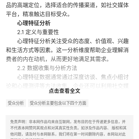
品的高端定位，选择适合的传播渠道，如社交媒体
平台，精准触达目标受众。
心理特征分析
2.1 定义与重要性
心理特征分析关注受众的态度、价值观、兴趣
和生活方式等因素。这一分析维度帮助企业理解消
费者的内在动机，从而更好地满足其需求。
2.2 数据收集与分析方法
心理特征数据通常通过深度访谈、焦点小组讨
论和心理测评等方法收集。企业还可以利用社交媒
点击查看全文
体分析工具，监测消费者的在线行为和情感反应，
受众分析
受众分析主要包含以下四个方面
以获取更为真实的心理特征数据。
2.3 应用实例
例如，一家运动品牌在进行市场推广时，通过
免责声明：非本网作品均来自互联网，发布目的在于传递更多信息，并
不代表本网赞同其观点和对其真实性负责。如涉及作品内容、 版权和其
心理特征分析发现其目标受众不仅关注产品的功能
他问题，请及时与本网联系，我们将在第一时间删除内容，本网站对此