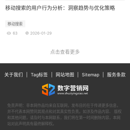
多重优势：
移动搜索的用户行为分析：洞察趋势与优化策略
1.统一的URL结构
响应式网站使用单一的URL结构，无论用户使
移动搜索
用何种设备访问网站，搜索引擎只需索引一个版本
63
2026-01-29
的内容。这有助于集中权重，避免因多个版本而导
致的权重分散。
点击查看更多
2.提高页面加载速度
响应式网站通常优化了图像和媒体文件，确保
在不同设备上快速加载。页面加载速度是搜索引擎
关于我们
|
Tag标签
|
网站地图
|
Sitemap
|
服务条款
排名的重要因素，快速加载的网站能够获得更好的
排名。
3.降低跳出率
用户体验与SEO密切相关。响应式网站提供一
免责声明：非本网作品均来自互联网，发布目的在于传递更多信息，
致的用户体验，能够有效降低跳出率。搜索引擎会
并不代表本网赞同其观点和对其真实性负责。如涉及作品内容、 版权
和其他问题，请及时与本网联系，我们将在第一时间删除内容，本网
将低跳出率视为网站质量的标志，从而提高其排
站对此声明具有最终解释权。
名。