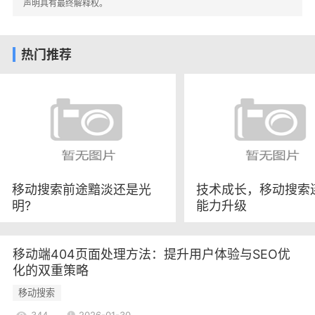
Bootstrap等前端框架提供了现成的网格系统，简化
声明具有最终解释权。
了响应式设计的实现。
3.自适应图像
热门推荐
为了确保图像在不同设备上都能良好显示，响
应式网站通常使用CSS的属性，使图像的宽度不超
过其父元素的宽度。这种方法可以避免图像失真或
超出屏幕边界。
响应式网站的优势
1.提升用户体验
响应式网站能够根据用户的设备自动调整布局
移动搜索前途黯淡还是光
技术成长，移动搜索
明?
能力升级
和内容，提供一致的浏览体验。这种无缝的用户体
验能够有效降低跳出率，提高用户的停留时间和互
动率。
移动端404页面处理方法：提升用户体验与SEO优
2.适应多种设备
化的双重策略
随着智能手机和平板电脑的普及，用户在不同
移动搜索
设备上访问网站的频率不断增加。响应式网站能够
344
2026-01-30