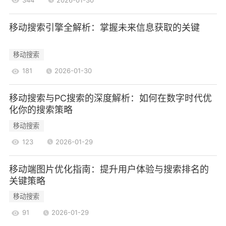
适应各种设备，确保用户无论使用何种设备都能轻
松访问和浏览网站。
移动搜索引擎全解析：掌握未来信息获取的关键
3.降低维护成本
传统的网站设计通常需要为不同设备创建多个
移动搜索
版本，这不仅增加了开发和维护的成本，还可能导
181
2026-01-30
致内容不一致。响应式网站只需维护一个版本，降
低了维护成本和复杂性。
移动搜索与PC搜索的深度解析：如何在数字时代优
化你的搜索策略
4.提升搜索引擎排名
移动搜索
搜索引擎(如Google)越来越倾向于优先展示响
应式网站，因为它们提供了更好的用户体验。响应
123
2026-01-29
式设计能够提高网站的SEO表现，帮助企业在搜索
移动端图片优化指南：提升用户体验与搜索排名的
结果中获得更高的排名。
关键策略
响应式网站在SEO中的重要性
移动搜索
在数字营销中，搜索引擎优化(SEO)是提高网站
91
2026-01-29
可见性和流量的关键。响应式网站在SEO方面具有