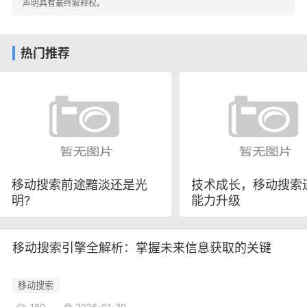
2.3推荐相关内容
声明具有最终解释权。
在404页面中推荐一些相关的热门内容或推荐
页面，可以引导用户继续浏览网站，降低跳出率。
热门推荐
这不仅有助于留住用户，也可以提高其他页面的访
问量。
2.4追踪404错误
定期监测和分析404错误的发生情况，了解哪
些页面频繁出现404错误，并及时修复或重定向。
这可以通过使用网站分析工具来实现。
技术实现与SEO优化
移动搜索前途黯淡还是光
技术成长，移动搜索
明?
能力升级
3.1使用301重定向
对于已经删除或移动的页面，使用301重定向将
用户引导至相关的新页面，可以有效避免404错误
移动搜索引擎全解析：掌握未来信息获取的关键
的发生。301重定向不仅能提升用户体验，还能将原
页面的SEO权重传递给新页面。
移动搜索
3.2自定义404页面的HTTP状态码
180
2026-01-30