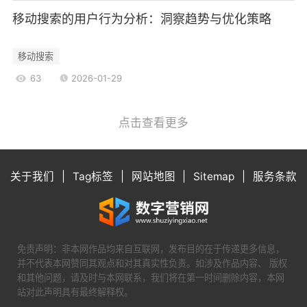
幽默的提示后，往往会继续浏览网站。
移动搜索的用户行为分析：洞察趋势与优化策略
4.2失败案例
相反，一些网站的404页面设计过于简单，缺
移动搜索
乏任何引导信息，导致用户在遇到404错误时感到
63
2026-01-29
困惑，最终选择离开网站。这类案例提醒我们，
404页面的设计和内容至关重要。
点击查看更多
总结与展望
404页面的处理不仅是技术问题，更是用户体
验和品牌形象的问题。通过设计友好的404页面、
关于我们
|
Tag标签
|
网站地图
|
Sitemap
|
服务条款
提供搜索功能、推荐相关内容以及优化SEO策略，
网站管理员可以有效提升用户满意度，降低跳出
率。随着移动互联网的不断发展，404页面的处理
方法也将不断演进，未来的404页面将更加智能化
免责声明：非本网作品均来自互联网，发布目的在于传递更多信息，
和个性化。
并不代表本网赞同其观点和对其真实性负责。如涉及作品内容、 版权
和其他问题，请及时与本网联系，我们将在第一时间删除内容，本网
在这个信息爆炸的时代，用户的耐心越来越
站对此声明具有最终解释权。
少，如何在404页面中有效引导用户，提升他们的