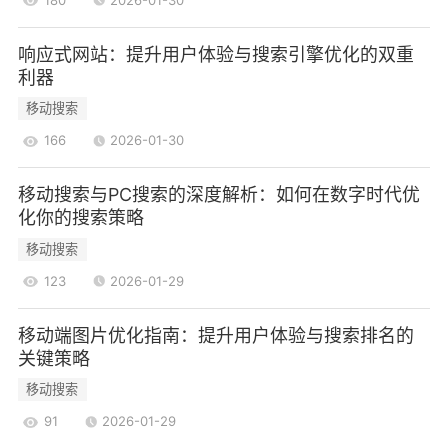
确保自定义的404页面返回正确的HTTP状态码
(404)，而不是200。这对于搜索引擎的索引和用户
响应式网站：提升用户体验与搜索引擎优化的双重
利器
体验至关重要。错误的状态码可能导致搜索引擎无
法正确识别页面的状态，从而影响SEO表现。
移动搜索
3.3优化404页面的加载速度
166
2026-01-30
移动端用户对页面加载速度的要求极高。确保
404页面的加载速度与其他页面相当，避免因加载
移动搜索与PC搜索的深度解析：如何在数字时代优
化你的搜索策略
缓慢而导致用户流失。可以通过压缩图片、使用
移动搜索
CDN等方式来提升页面加载速度。
404页面的案例分析
123
2026-01-29
4.1成功案例
移动端图片优化指南：提升用户体验与搜索排名的
一些知名品牌在处理404页面时，采用了创意
关键策略
设计和幽默元素，成功转化了用户的失落感。例
移动搜索
如，某知名电商网站的404页面使用了可爱的卡通
91
2026-01-29
形象，并提供了热门商品的推荐链接，用户在看到