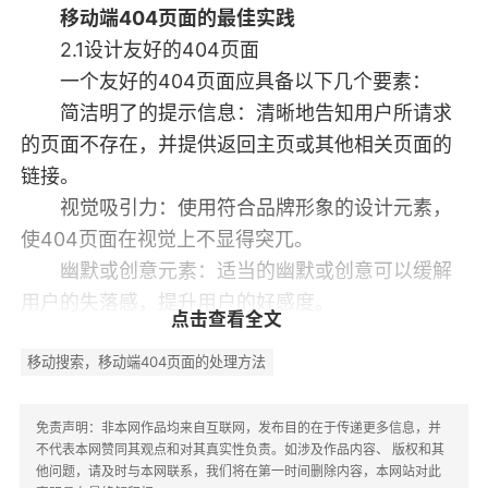
移动端404页面的最佳实践
2.1设计友好的404页面
一个友好的404页面应具备以下几个要素：
简洁明了的提示信息：清晰地告知用户所请求
的页面不存在，并提供返回主页或其他相关页面的
链接。
视觉吸引力：使用符合品牌形象的设计元素，
使404页面在视觉上不显得突兀。
幽默或创意元素：适当的幽默或创意可以缓解
用户的失落感，提升用户的好感度。
点击查看全文
2.2提供搜索功能
移动搜索，移动端404页面的处理方法
在404页面中添加搜索框，允许用户直接在页
面上进行搜索，可以有效减少用户的流失。通过搜
索功能，用户可以快速找到他们想要的信息，从而
免责声明：非本网作品均来自互联网，发布目的在于传递更多信息，并
不代表本网赞同其观点和对其真实性负责。如涉及作品内容、 版权和其
提升用户体验。
他问题，请及时与本网联系，我们将在第一时间删除内容，本网站对此