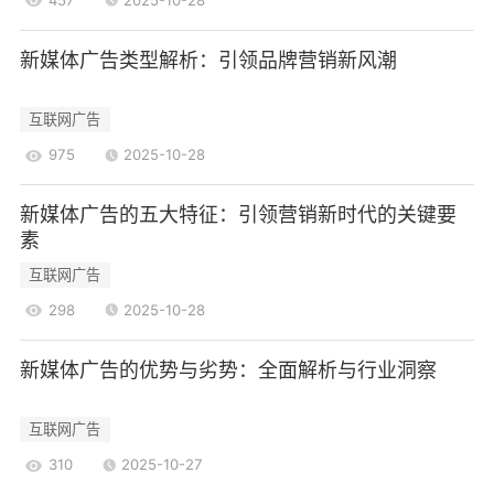
4.1传统广告的优势
品牌认知度高：传统广告在某些情况下能够有
新媒体广告类型解析：引领品牌营销新风潮
效提升品牌的认知度，尤其是在大型活动或节日促
销期间。
互联网广告
信任度强：许多消费者对传统媒体的信任度较
975
2025-10-28
高，认为通过电视或报纸发布的广告更具权威性。
4.2传统广告的劣势
新媒体广告的五大特征：引领营销新时代的关键要
素
互动性不足：缺乏与受众的互动，难以建立深
互联网广告
层次的品牌关系。
效果评估困难：广告效果难以量化，难以判断
298
2025-10-28
投资回报。
新媒体广告的优势与劣势：全面解析与行业洞察
4.3新媒体广告的优势
互动性强：用户可以直接与品牌互动，增强了
互联网广告
品牌忠诚度。
310
2025-10-27
精准投放：通过数据分析，新媒体广告能够实