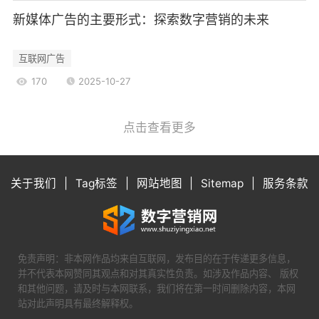
现精准的受众定位，提高广告的有效性。
新媒体广告的主要形式：探索数字营销的未来
4.4新媒体广告的劣势
信息过载：用户在新媒体平台上面临大量信
互联网广告
息，可能导致广告被忽视。
170
2025-10-27
信任度问题：部分用户对新媒体广告的信任度
较低，认为其内容可能存在夸大或虚假宣传。
点击查看更多
如何选择合适的广告形式
5.1根据目标受众选择
在选择广告形式时，应首先考虑目标受众的特
关于我们
|
Tag标签
|
网站地图
|
Sitemap
|
服务条款
征。如果目标受众偏向年轻群体，可能更倾向于新
媒体广告;而如果目标受众为中老年人，传统广告可
能更为有效。
5.2根据预算选择
免责声明：非本网作品均来自互联网，发布目的在于传递更多信息，
应根据自身的预算情况选择合适的广告形式。
并不代表本网赞同其观点和对其真实性负责。如涉及作品内容、 版权
和其他问题，请及时与本网联系，我们将在第一时间删除内容，本网
对于预算有限的中小企业，新媒体广告可能是更为
站对此声明具有最终解释权。
合适的选择。