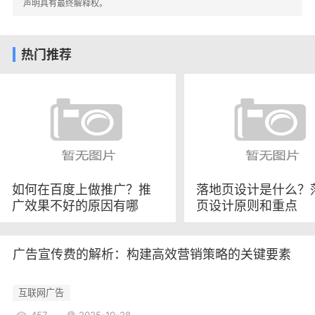
通过评论、分享等方式参与到广告传播中。
声明具有最终解释权。
3.2受众定位
传统广告往往依赖于广泛的受众覆盖，难以进
热门推荐
行精准定位。而新媒体广告则利用数据分析技术，
能够根据用户的兴趣、行为和地理位置进行精准投
放，提高广告的相关性和有效性。
3.3成本与预算
传统广告的制作和投放成本较高，尤其是在电
视和大型户外广告上。而新媒体广告的成本相对较
低，可以根据预算灵活选择投放渠道和方式。
如何在百度上做推广？推
落地页设计是什么？
广效果不好的原因有哪
页设计原则和重点
3.4效果评估
些？
传统广告的效果评估通常依赖于市场调研和销
售数据，难以实时监测。而新媒体广告则可以通过
广告宣传费的解析：构建高效营销策略的关键要素
点击率、转化率等多种指标进行实时评估，帮助及
时调整策略。
互联网广告
传统广告与新媒体广告的优势与劣势
457
2025-10-28