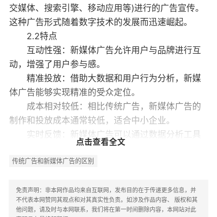
交媒体、搜索引擎、移动应用等)进行的广告宣传。
这种广告形式随着数字技术的发展而迅速崛起。
2.2特点
互动性强：新媒体广告允许用户与品牌进行互
动，增强了用户参与感。
精准投放：借助大数据和用户行为分析，新媒
体广告能够实现精准的受众定位。
成本相对较低：相比传统广告，新媒体广告的
制作和投放成本通常较低，适合中小企业。
实时反馈：新媒体广告可以通过数据分析工具
点击查看全文
实时监测广告效果，便于及时调整策略。
传统广告和新媒体广告的区别
传统广告与新媒体广告的主要区别
3.1传播方式
传统广告的传播方式主要是单向的，向受众传
免责声明：非本网作品均来自互联网，发布目的在于传递更多信息，并
不代表本网赞同其观点和对其真实性负责。如涉及作品内容、 版权和其
递信息，而新媒体广告则强调双向互动，用户可以
他问题，请及时与本网联系，我们将在第一时间删除内容，本网站对此