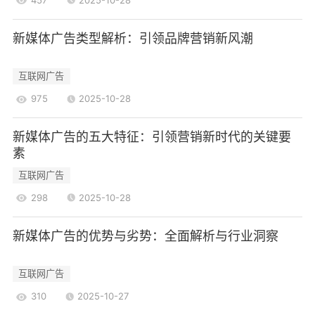
类广告通常以图文、视频或故事的形式呈现，能够
通过社交分享实现病毒式传播。社交媒体广告的互
新媒体广告类型解析：引领品牌营销新风潮
动性和分享性使其成为品牌与用户建立关系的重要
工具。
互联网广告
3.视频广告
975
2025-10-28
视频广告是近年来发展迅速的一种广告形式，
尤其是在短视频平台(如抖音、快手)上。视频广告不
新媒体广告的五大特征：引领营销新时代的关键要
素
仅能够生动展示产品，还能通过故事情节吸引用户
互联网广告
的注意力。随着5G技术的普及，视频广告的加载速
度和观看体验将进一步提升。
298
2025-10-28
4.原生广告
新媒体广告的优势与劣势：全面解析与行业洞察
原生广告是指与平台内容形式相似的广告，通
常以文章、视频或社交媒体帖子等形式出现。这种
互联网广告
广告形式能够更自然地融入用户的浏览体验，降低
310
2025-10-27
用户的抵触感，从而提高广告的有效性。