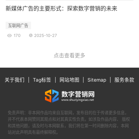
5.电子邮件广告
新媒体广告的主要形式：探索数字营销的未来
电子邮件广告是通过电子邮件向用户发送的广
告信息。这种形式通常用于维护客户关系和促销活
互联网广告
动。通过个性化的邮件内容，品牌可以有效提升用
170
2025-10-27
户的回购率和忠诚度。
网络与新媒体广告的挑战
点击查看更多
1.广告疲劳
随着网络广告的普及，用户面临的信息过载问
题日益严重，广告疲劳现象愈发明显。用户对重复
关于我们
|
Tag标签
|
网站地图
|
Sitemap
|
服务条款
出现的广告内容产生厌倦，导致广告效果下降。因
此，需要不断创新内容和形式，以保持用户的关注
度。
2.隐私保护
免责声明：非本网作品均来自互联网，发布目的在于传递更多信息，
在大数据时代，用户隐私问题引发了广泛关
并不代表本网赞同其观点和对其真实性负责。如涉及作品内容、 版权
和其他问题，请及时与本网联系，我们将在第一时间删除内容，本网
注。随着各国对数据保护法规的加强，在进行精准
站对此声明具有最终解释权。
投放时必须遵循相关法律法规，确保用户的隐私权