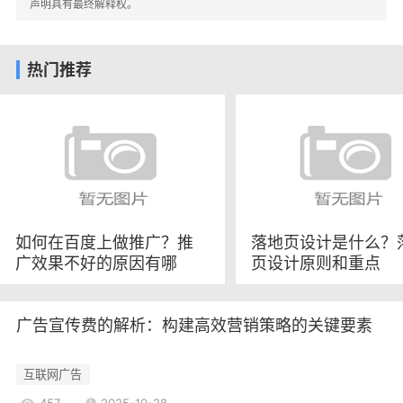
应市场动态，抓住短暂的营销机会。
声明具有最终解释权。
5.成本效益高
相较于传统媒体广告，网络与新媒体广告通常
热门推荐
具有更高的性价比。可以根据预算灵活选择投放渠
道，并通过实时数据分析优化广告效果，从而实现
更高的投资回报率(ROI)。
网络与新媒体广告的主要形式
1.搜索引擎广告
搜索引擎广告(SEA)是通过搜索引擎平台投放的
广告，通常以关键词竞价的方式进行。可以根据用
如何在百度上做推广？推
落地页设计是什么？
广效果不好的原因有哪
页设计原则和重点
户的搜索意图，展示相关的广告内容。这种形式的
些？
广告具有很强的针对性，能够有效吸引正在寻找相
关产品或服务的用户。
广告宣传费的解析：构建高效营销策略的关键要素
2.社交媒体广告
社交媒体广告是指在社交网络平台上投放的广
互联网广告
告，如Facebook、Instagram、微博、微信等。这
457
2025-10-28