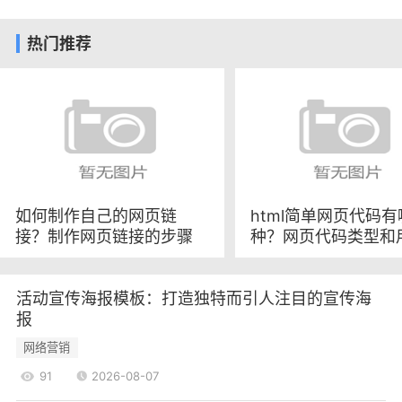
直播过程中设置有奖问答，观众回答正确即可获得
奖品，这不仅能活跃气氛，还能提高观众的参与
热门推荐
度。此外，品牌还可以邀请观众分享他们的使用体
验，形成良好的口碑传播。
2.3 社交媒体的联动
直播与社交媒体的联动也是增强互动的重要手
段。品牌可以在直播前、直播中和直播后，通过社
交媒体进行宣传和互动。例如，在直播前发布预
告，吸引观众关注;在直播中实时分享观众的评论和
如何制作自己的网页链
html简单网页代码
接？制作网页链接的步骤
种？网页代码类型和
反馈;在直播后进行回顾和总结，继续与观众保持联
和注意事项
系。这种多渠道的互动方式，能够有效提升品牌的
曝光率和用户粘性。
活动宣传海报模板：打造独特而引人注目的宣传海
数据分析：优化策略的基础
报
3.1 数据收集的重要性
网络营销
在直播营销中，数据分析是优化策略的基础。
91
2026-08-07
品牌应通过各种工具收集直播过程中的数据，包括