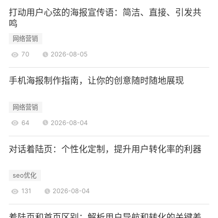
观看人数、互动频率、转化率等。这些数据能够帮
打动用户心弦的海报宣传语：简洁、直接、引发共
鸣
助品牌了解观众的行为和偏好，从而为后续的直播
活动提供参考依据。
网络营销
3.2 数据分析的应用
70
2026-08-05
通过对收集到的数据进行分析，品牌可以识别
出哪些内容和互动形式最受欢迎，哪些时间段的观
手机海报制作指南，让你的创意随时随地展现
看人数最多，哪些产品的转化率最高。这些信息能
网络营销
够帮助品牌优化直播策略，调整内容和互动形式，
以更好地满足观众的需求。例如，如果数据显示某
64
2026-08-04
个时间段的观看人数较多，品牌可以考虑在该时间
对话着陆页：个性化定制，提升用户转化率的利器
段进行更多的直播活动。
3.3 持续优化与迭代
seo优化
数据分析不仅是一次性的工作，而是一个持续
131
2026-08-04
优化的过程。品牌应定期对直播活动进行回顾和总
结，根据数据反馈不断调整和优化直播策略。通过
着陆页和首页区别：解析用户导航和转化的关键差