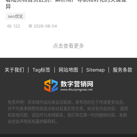
不断的迭代，品牌能够在直播营销中实现更高的转
异
化率和用户满意度。
seo优化
总结与展望
122
2026-08-04
直播营销的成功离不开内容、互动和数据分析
三大要素的有机结合。品牌在制定直播策略时，应
点击查看更多
充分考虑这三方面的因素，以提升观众的观看体验
和参与感。同时，随着技术的不断发展，直播营销
的形式和内容也在不断演变，品牌应保持敏锐的市
关于我们
|
Tag标签
|
网站地图
|
Sitemap
|
服务条款
场洞察力，及时调整策略，以应对市场的变化。
在未来，直播营销将继续发挥其独特的优势，
成为品牌与消费者之间沟通的重要桥梁。通过不断
探索和创新，品牌能够在直播营销的浪潮中把握机
免责声明：非本网作品均来自互联网，发布目的在于传递更多信息，
遇，实现更大的商业价值。
并不代表本网赞同其观点和对其真实性负责。如涉及作品内容、 版权
和其他问题，请及时与本网联系，我们将在第一时间删除内容，本网
站对此声明具有最终解释权。