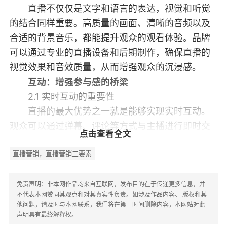
直播不仅仅是文字和语言的表达，视觉和听觉
的结合同样重要。高质量的画面、清晰的音频以及
合适的背景音乐，都能提升观众的观看体验。品牌
可以通过专业的直播设备和后期制作，确保直播的
视觉效果和音效质量，从而增强观众的沉浸感。
互动：增强参与感的桥梁
2.1 实时互动的重要性
直播的最大优势之一就是能够实现实时互动。
观众可以通过弹幕、评论等方式与主播进行即时交
点击查看全文
流，这种互动不仅能增强观众的参与感，还能提高
直播营销，直播营销三要素
品牌的亲和力。品牌应鼓励观众提问、分享观点，
并及时回应观众的反馈，以营造良好的互动氛围。
2.2 互动形式的多样化
免责声明：非本网作品均来自互联网，发布目的在于传递更多信息，并
不代表本网赞同其观点和对其真实性负责。如涉及作品内容、 版权和其
除了基本的评论和弹幕，品牌还可以通过投
他问题，请及时与本网联系，我们将在第一时间删除内容，本网站对此
票、抽奖、问答等多种形式来增强互动。例如，在
声明具有最终解释权。