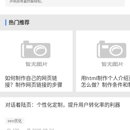
HTML列表标记代码
声明具有最终解释权。
HTML列表标记代码用于创建有序或无序列
表。以下是HTML列表标记代码的示例：
热门推荐
在这段代码中，`ul`标签用于创建无序列表，
`ol`标签用于创建有序列表，`li`标签用于定义列表
项。通过使用不同的标签和列表项内容，可以创建
不同类型的列表。
HTML表格标记代码
HTML表格标记代码用于创建表格，用于展示
结构化的数据。以下是HTML表格标记代码的示
如何制作自己的网页链
用html制作个人介
接？制作网页链接的步骤
怎么做？制作条件和
例：
和注意事项
步骤
在这段代码中，`table`标签用于创建表格，
`tr`标签用于定义表格的行，`th`标签用于定义表头
对话着陆页：个性化定制，提升用户转化率的利器
单元格，`td`标签用于定义数据单元格。通过使用
不同的标签和单元格内容，可以创建不同结构的表
seo优化
格。
130
2026-08-04