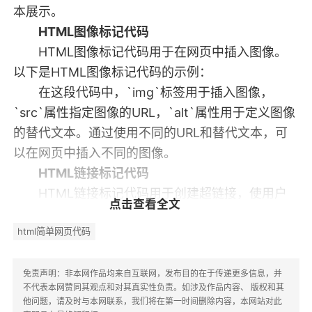
本展示。
HTML图像标记代码
HTML图像标记代码用于在网页中插入图像。
以下是HTML图像标记代码的示例：
在这段代码中，`img`标签用于插入图像，
`src`属性指定图像的URL，`alt`属性用于定义图像
的替代文本。通过使用不同的URL和替代文本，可
以在网页中插入不同的图像。
HTML链接标记代码
HTML链接标记代码用于创建超链接，使用户
点击查看全文
可以点击跳转到其他页面。以下是HTML链接标记
html简单网页代码
代码的示例：
在这段代码中，`a`标签用于创建链接，`href`
属性指定链接的目标URL。通过使用不同的URL，可
免责声明：非本网作品均来自互联网，发布目的在于传递更多信息，并
不代表本网赞同其观点和对其真实性负责。如涉及作品内容、 版权和其
以创建不同的超链接。
他问题，请及时与本网联系，我们将在第一时间删除内容，本网站对此