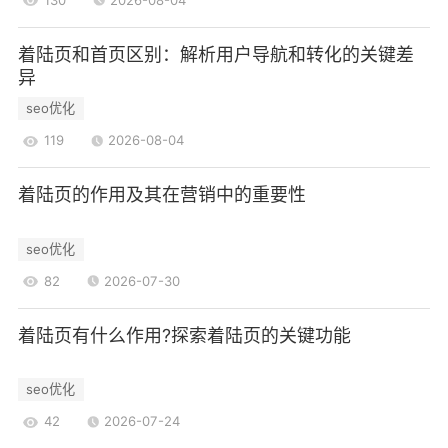
本文介绍了HTML简单网页代码的几种类型和
用途。HTML基本结构代码用于定义网页的整体结
着陆页和首页区别：解析用户导航和转化的关键差
异
构和布局，HTML文本标记代码用于定义网页中的
文本内容，HTML图像标记代码用于插入图像，
seo优化
HTML链接标记代码用于创建超链接，HTML列表标
119
2026-08-04
记代码用于创建列表，HTML表格标记代码用于创
建表格。通过灵活运用这些代码，可以创建出丰富
着陆页的作用及其在营销中的重要性
多样的网页。无论是个人网站、企业官网还是电子
seo优化
商务平台，HTML简单网页代码都是不可或缺的一
部分。
82
2026-07-30
着陆页有什么作用?探索着陆页的关键功能
seo优化
42
2026-07-24