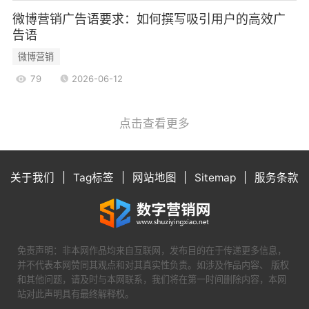
- 用户故事：通过转发用户的精彩故事，提升品
微博营销广告语要求：如何撰写吸引用户的高效广
牌的亲和力和影响力。
告语
2.3.2 成效分析
微博营销
该活动成功吸引了大量奔驰车主参与，提升了
79
2026-06-12
品牌的用户粘性和忠诚度。通过用户的真实分享，
奔驰的品牌形象得到了有效提升，增强了用户对品
点击查看更多
牌的认同感。
三、微博营销的策略与技巧
3.1 内容营销
关于我们
|
Tag标签
|
网站地图
|
Sitemap
|
服务条款
内容是微博营销的核心。品牌需要根据目标用
户的兴趣和需求，创造有价值的内容。内容可以是
图文、视频、直播等多种形式，关键在于吸引用户
的注意力。
免责声明：非本网作品均来自互联网，发布目的在于传递更多信息，
3.2 用户互动
并不代表本网赞同其观点和对其真实性负责。如涉及作品内容、 版权
和其他问题，请及时与本网联系，我们将在第一时间删除内容，本网
微博的互动性是其最大的优势之一。品牌应积
站对此声明具有最终解释权。
极与用户互动，及时回复用户的评论和私信，增强