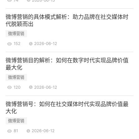
的关注度和参与度。
- 互动游戏：通过微博平台推出互动游戏，增加
微博营销的具体模式解析：助力品牌在社交媒体时
代脱颖而出
用户的参与感和趣味性。
2.2.2 成效分析
微博营销
“米粉节”不仅提升了小米的销售额，还增强了品
152
2026-06-12
牌的用户粘性。活动期间，小米的微博互动量大幅
提升，用户对品牌的认同感和忠诚度也随之增强。
微博营销目的解析：如何在数字时代实现品牌价值
最大化
2.3 奔驰的“奔驰车主日”活动
微博营销
奔驰在微博上推出的“奔驰车主日”活动，旨在增
强品牌与车主之间的互动，提升品牌形象。
120
2026-06-12
2.3.1 活动策略
微博营销号：如何在社交媒体时代实现品牌价值最
- 车主分享：鼓励奔驰车主在微博上分享他们的
大化
用车体验，并使用活动话题标签。
微博营销
- 线下活动：结合线上活动，奔驰在全国范围内
81
2026-06-12
举办线下车主聚会，增强用户的归属感。