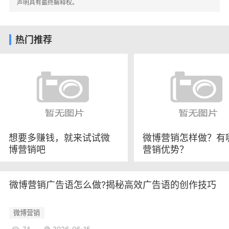
参与，分享自己的快乐瞬间。
声明具有最终解释权。
- 内容传播：品牌通过转发用户的精彩内容，进
一步扩大了活动的影响力。
热门推荐
2.1.2 成效分析
这一活动不仅提升了品牌的曝光率，还增强了
用户的品牌忠诚度。活动期间，可口可乐的微博粉
丝数大幅增加，用户的参与度和互动率显著提升，
成功实现了品牌与用户之间的情感连接。
2.2 小米的“米粉节”营销活动
小米公司每年都会举办“米粉节”，这是一个专为
想要多赚钱，就来试试微
微博营销怎样做？有
博营销吧
营销优势？
小米用户设计的线上购物节。通过微博进行宣传，
小米成功吸引了大量用户参与。
2.2.1 活动策略
微博营销广告语怎么做?揭秘高效广告语的创作技巧
- 限时优惠：在活动期间，小米推出了多款限时
优惠产品，吸引用户购买。
微博营销
- 明星代言：邀请知名明星参与宣传，提升活动
74
2026-06-15