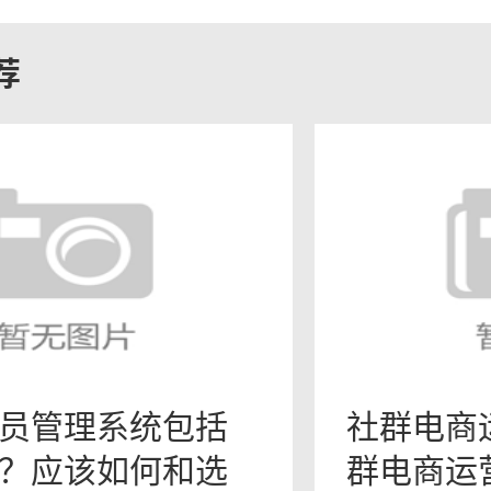
平台可能不同，用户的使用习惯
荐
异。因此，需要进行市场调研，
交媒体特点，并制定相应的营销
营销
是一种通过提供有价值的内容来
销方式。对于跨境电商来说，通
相关的内容，可以吸引潜在客户
信任和品牌形象。
员管理系统包括
社群电商
容营销时，需要根据目标市场的
？应该如何和选
群电商运