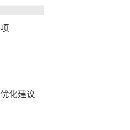
的用户对
要进行市
事项
定相应的
作，借助
式。对于
和优化建议
合作，可
大品牌曝