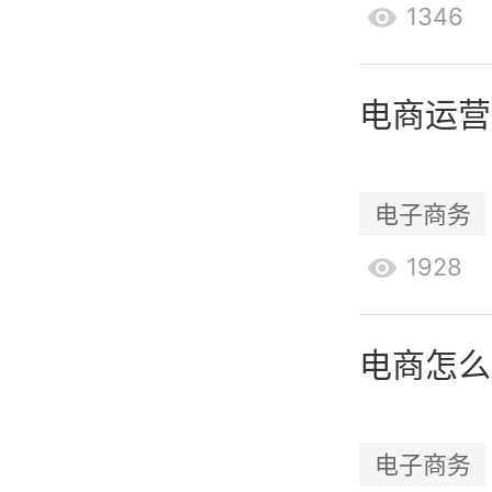
1346
光度和影
在进行影
电商运营
影响者，
需要考虑
电子商务
合度。同
1928
作，确保
总结：
电商怎么
跨境电商
特点进行
电子商务