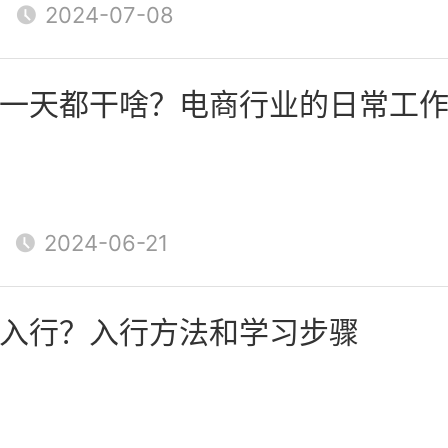
2024-07-08
响力。
响者营销时，需要选择与目标市
一天都干啥？电商行业的日常工
并与他们建立起合作关系。影响
他们的影响力、粉丝基础以及与
时，需要与影响者进行有效的沟
2024-06-21
营销活动的顺利进行。
入行？入行方法和学习步骤
营销方式多种多样，需要根据目
选择和调整。搜索引擎优化、社