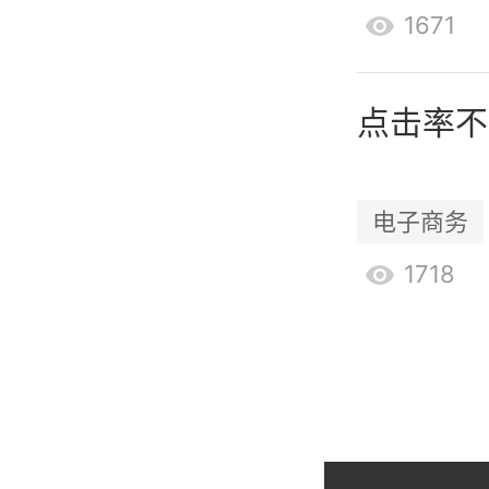
销、内容
1671
营销方式
点击率不
了解目标
销策略。
电子商务
适应不断
1718