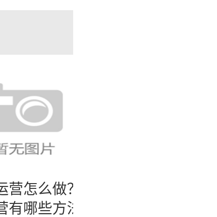
和偏好也
了解目标
策略。
吸引潜在
过提供与
的关注，
运营怎么做？社
抖店怎么
特点选择
营有哪些方法
开店步骤