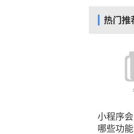
社交媒体
热门推
会有所差
市场的社
三、内容
内容营销
客户的营
目标市场
并建立起
小程序会
在进行内
哪些功能