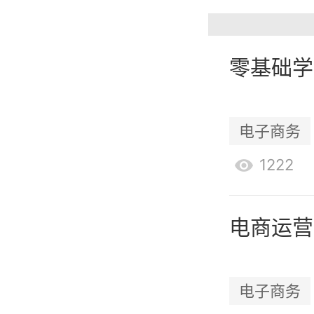
择？
合适的内
内容的偏
零基础学
场调研，
内容营销
电子商务
四、影响
1222
影响者营
他们的影
电商运营
跨境电商
电子商务
以借助他