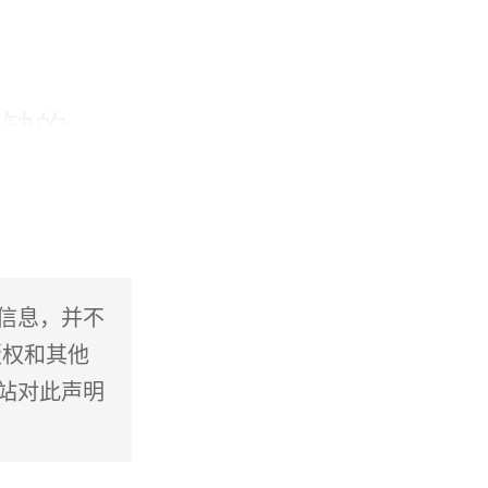
或缺的一
重要渠
的内容，
建立起互
信息，并不
版权和其他
站对此声明
场的特点
区使用的