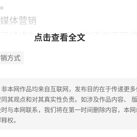
。
媒体营销
已经成为了人们日常生活中不可
点击查看全文
成为了企业进行跨境电商营销的
营销方式
在社交媒体上发布有趣、有价值
吸引潜在客户的关注，并与他们
：非本网作品均来自互联网，发布目的在于传递更多
关系。
赞同其观点和对其真实性负责。如涉及作品内容、 
及时与本网联系，我们将在第一时间删除内容，本网
交媒体营销时，需要根据目标市
解释权。
的社交媒体平台。不同国家和地