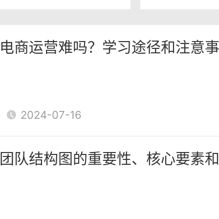
容形式和渠道。不同国家和地区
好和接受程度可能不同，因此需
电商运营难吗？学习途径和注意
了解目标市场的内容需求，并制
策略。
者营销
2024-07-16
销是一种通过与有影响力的人合
响力来推广产品或品牌的营销方
团队结构图的重要性、核心要素
来说，通过与目标市场的影响者
们的影响力和粉丝基础，快速扩